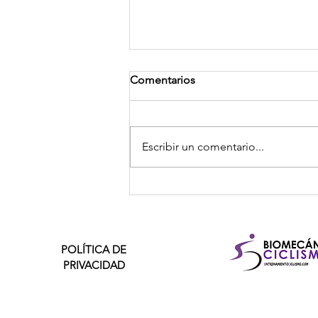
Comentarios
Escribir un comentario...
El entrenamiento sin bici que
te hace mejorar como ciclista:
“Mejoras tu fuerza, tu
resistencia, tu economía...”
POLÍTICA DE
PRIVACIDAD