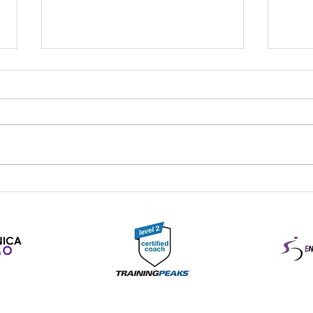
El entrenamiento que enseña
Análi
a tus piernas a pedalear más
junio
sin que aparezca la fatiga