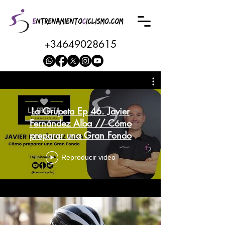
+34649028615
La Grupeta Ep 46. Javier
Fernández Alba // Cómo
preparar una Gran Fondo
Reproducir video