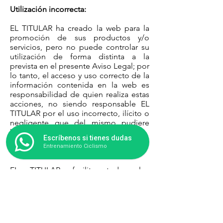
Utilización incorrecta:
EL TITULAR ha creado la web para la
promoción de sus productos y/o
servicios, pero no puede controlar su
utilización de forma distinta a la
prevista en el presente Aviso Legal; por
lo tanto, el acceso y uso correcto de la
información contenida en la web es
responsabilidad de quien realiza estas
acciones, no siendo responsable EL
TITULAR por el uso incorrecto, ilícito o
negligente que del mismo pudiere
hacer el usuario.
Escríbenos si tienes dudas
Entrenamiento Ciclismo
Contenidos:
EL TITULAR facilita todos los
contenidos de su web, bajo
determinadas condiciones de buena
fe, y se esforzará en la medida de lo
posible para que los mismos estén
actualizados y vigentes; no obstante,