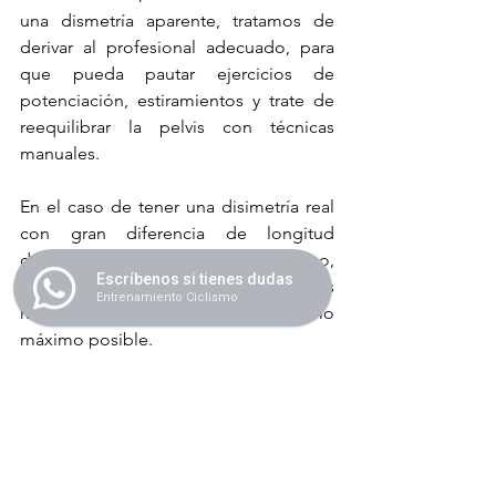
una dismetría aparente, tratamos de 
derivar al profesional adecuado, para 
que pueda pautar ejercicios de 
potenciación, estiramientos y trate de 
reequilibrar la pelvis con técnicas 
manuales.
En el caso de tener una disimetría real 
con gran diferencia de longitud 
debemos individualizar cada caso, 
Escríbenos si tienes dudas
buscar posiciones que, dentro de los 
Entrenamiento Ciclismo
rangos óptimos, estabilicen la pelvis lo 
máximo posible.
Adrián Moro Muñoz
adrianmoro@entrenamientociclismo.co
m
www.biomecanicaciclismo.com