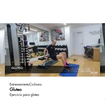
físico o la calidad de vida, es vital integrar una dinámica de
e
ejercicios de sobrecarga que tengan como objetivo final el
aumento de los niveles de fuerza, para así conseguir una
mejor respuesta hacia la demanda física del ciclismo y de
paso la mejora en nuestros movimientos del día a día.. Es la
cualidad física a partir de la cuál podremos mejorar todas
las demás (si nuestros músculos son más fuertes serán más
rápidos o más resistentes, por nombrar dos ejemplos).
Aunque en la actualidad está comprobado que no se
concibe una mejora en el rendimiento sin un trabajo
integrador de todas las capacidades físicas básicas. Más
información extra en https://www.mountainbike.es
Síguenos en: Facebook:
https://www.facebook.com/BIKErevista​... Instagram:
https://www.instagram.com/bikerevista... Twitter:
https://twitter.com/revista_BIKE​​​​​ Consigue aquí tu ejemplar
de BIKE: https://bit.ly/37dvpsT​​​​​​​​​​​ Pinterest:
https://www.pinterest.es/bikerevista/... #RevistaBIKE
47
00:48
#mountainbike
EntrenamientoCiclismo
Gluteo
Ejercicio para gluteo