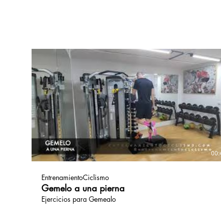
fundamental. A la hora de querer mejorar el rendimiento
físico o la calidad de vida, es vital integrar una dinámica d
ejercicios de sobrecarga que tengan como objetivo final el
aumento de los niveles de fuerza, para así conseguir una
mejor respuesta hacia la demanda física del ciclismo y de
paso la mejora en nuestros movimientos del día a día. Más
información extra en https://www.mountainbike.es
Síguenos en: Facebook:
https://www.facebook.com/BIKErevista​... Instagram:
https://www.instagram.com/bikerevista... Twitter:
https://twitter.com/revista_BIKE​​​​​ Consigue aquí tu ejemplar
de BIKE: https://bit.ly/37dvpsT​​​​​​​​​​​ Pinterest:
https://www.pinterest.es/bikerevista/... #RevistaBIKE
#mountainbike
00:
EntrenamientoCiclismo
Gemelo a una pierna
Ejercicios para Gemealo